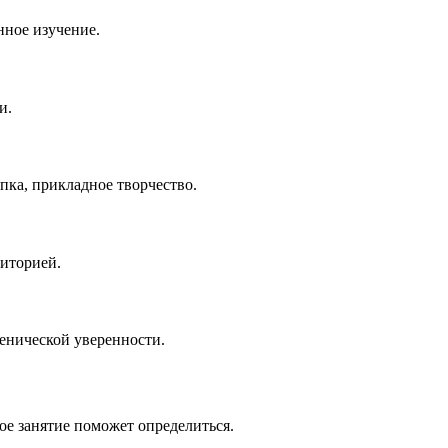
нное изучение.
и.
ка, прикладное творчество.
диторией.
ценической уверенности.
е занятие поможет определиться.